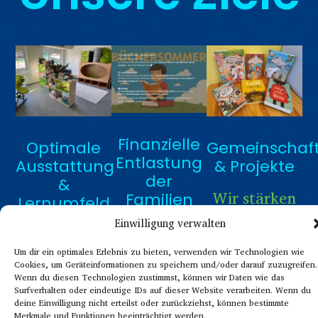
Finanzielle
Optimale
Gemeinschaf
Entlastung
Ausstattung
& Projekte
der
&
Wir stärken
Familien
Lernumfeld
das
Einwilligung verwalten
Wir sorgen
Wir
Schulleben
dafür, dass
Um dir ein optimales Erlebnis zu bieten, verwenden wir Technologien wie
investieren
und die
Cookies, um Geräteinformationen zu speichern und/oder darauf zuzugreifen.
alle
in Material
Wenn du diesen Technologien zustimmst, können wir Daten wie das
Verbundenheit
Surfverhalten oder eindeutige IDs auf dieser Website verarbeiten. Wenn du
Schülerinnen
und
deine Einwilligung nicht erteilst oder zurückziehst, können bestimmte
mit der Stadt
Merkmale und Funktionen beeinträchtigt werden.